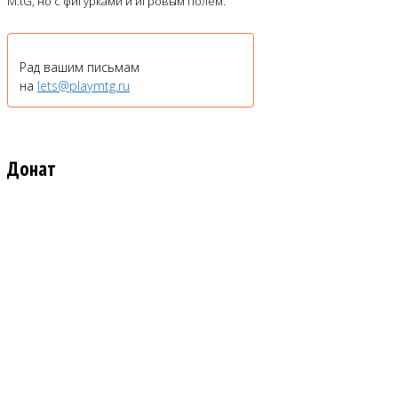
M:tG, но с фигурками и игровым полем.
Рад вашим письмам
на
lets@playmtg.ru
Донат