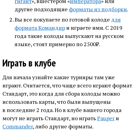
гигант
», вшестером «
императора
» или
другие подходящие
форматы из подборки
.
Вы все покупаете по готовой колоде
для
формата Командир
и играете ими. С 2019
года такие колоды выпускают на русском
языке, стоят примерно по 2500₽.
Играть в клубе
Для начала узнайте какие турниры там уже
играют. Считается, что чаще всего играют формат
Стандарт, это когда для сбора колоды можно
использовать карты, что были выпущены
в последние 2 года. Но в клубе вашего города
могут не играть Стандарт, но играть
Pauper
и
Commander
, либо другие форматы.