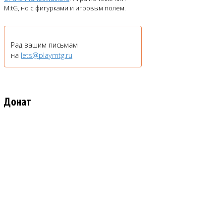
M:tG, но с фигурками и игровым полем.
Рад вашим письмам
на
lets@playmtg.ru
Донат