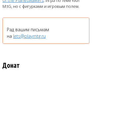
of the Planeswalkers
. Игра по теме ККИ
M:tG, но с фигурками и игровым полем.
Рад вашим письмам
на
lets@playmtg.ru
Донат