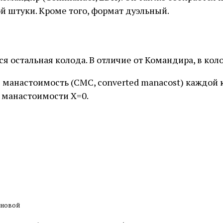
ой штуки. Кроме того, формат дуэльный.
я остальная колода. В отличие от Командира, в колод
манастоимость (CMC, converted manacost) каждой 
в манастоимости Х=0.
оновой