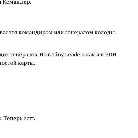
м Командир.
ывается командиром или генералом колоды.
х генералов. Но в Tiny Leaders как и в EDH
ностей карты.
. Теперь есть