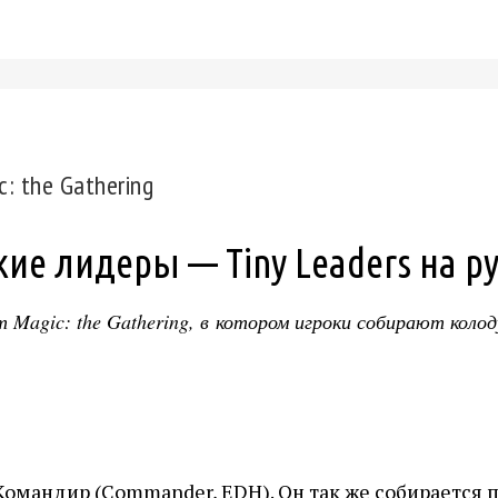
: the Gathering
е лидеры — Tiny Leaders на р
т Magic: the Gathering, в котором игроки собирают кол
омандир (Commander, EDH). Он так же собирается п