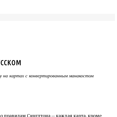
усском
оду на картах с конвертированным манакостом
о правилам Cинглтона — каждая карта, кроме