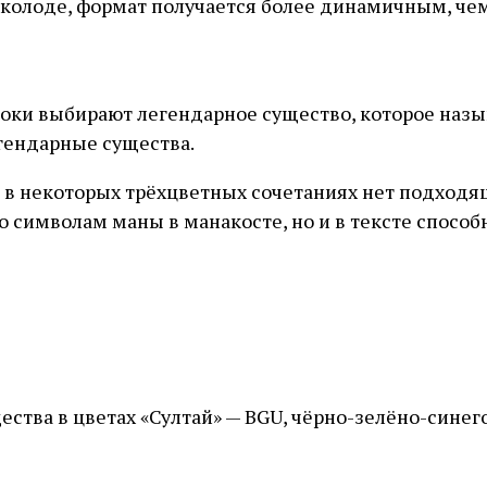
в колоде, формат получается более динамичным, че
гроки выбирают легендарное существо, которое наз
егендарные существа.
 в некоторых трёхцветных сочетаниях нет подходящи
 символам маны в манакосте, но и в тексте способ
ества в цветах «Султай» — BGU, чёрно-зелёно-синего