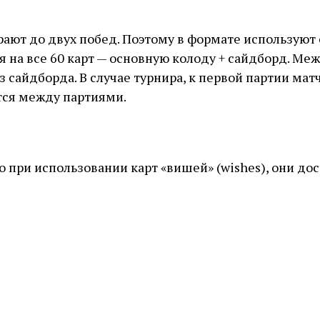
ают до двух побед. Поэтому в формате используют са
 на все 60 карт — основную колоду + сайдборд. М
из сайдборда. В случае турнира, к первой партии м
тся между партиями.
о при использовании карт «вишей» (wishes), они до