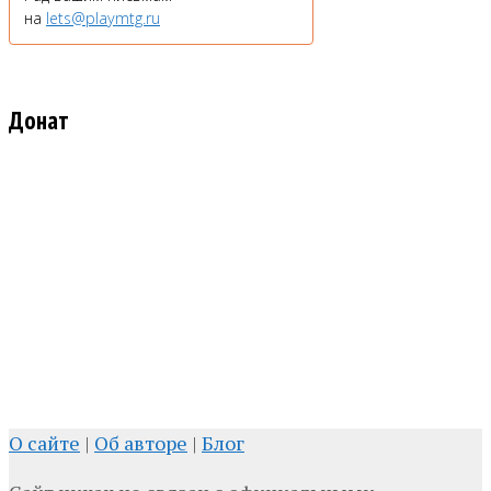
на
lets@playmtg.ru
Донат
О сайте
|
Об авторе
|
Блог