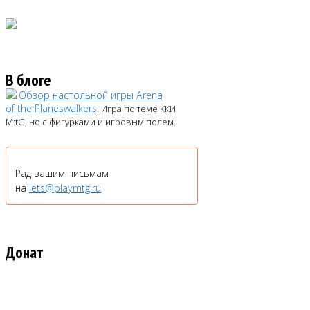
В блоге
Обзор настольной игры Arena
of the Planeswalkers
. Игра по теме ККИ
M:tG, но с фигурками и игровым полем.
Рад вашим письмам
на
lets@playmtg.ru
Донат