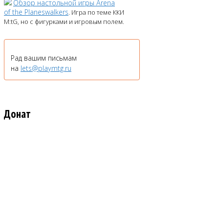
Обзор настольной игры Arena
of the Planeswalkers
. Игра по теме ККИ
M:tG, но с фигурками и игровым полем.
Рад вашим письмам
на
lets@playmtg.ru
Донат