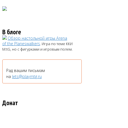
В блоге
Обзор настольной игры Arena
of the Planeswalkers
. Игра по теме ККИ
M:tG, но с фигурками и игровым полем.
Рад вашим письмам
на
lets@playmtg.ru
Донат