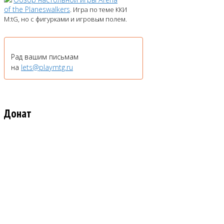
of the Planeswalkers
. Игра по теме ККИ
M:tG, но с фигурками и игровым полем.
Рад вашим письмам
на
lets@playmtg.ru
Донат