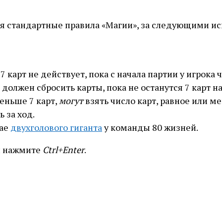
ся стандартные правила «Магии», за следующими и
карт не действует, пока с начала партии у игрока чи
должен сбросить карты, пока не останутся 7 карт на
меньше 7 карт,
могут
взять число карт, равное или м
 за ход.
чае
двухголового гиганта
у команды 80 жизней.
и нажмите
Ctrl+Enter
.