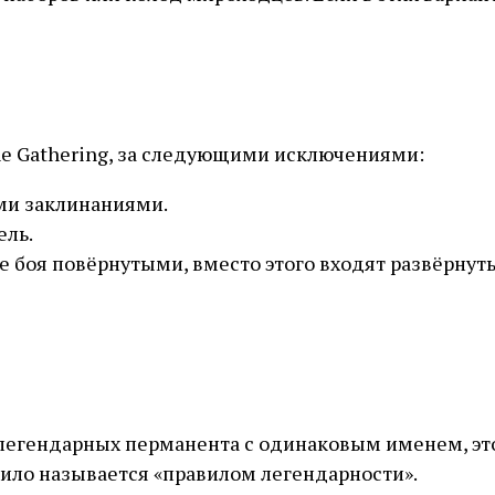
he Gathering, за следующими исключениями:
ми заклинаниями.
ель.
 боя повёрнутыми, вместо этого входят развёрнут
е легендарных перманента с одинаковым именем, это
вило называется «правилом легендарности».