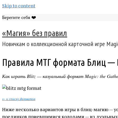
Skip to content
Берегите себя ❤️
«Магия» без правил
Новичкам о коллекционной карточной игре Magic
Правила МТГ формата Блиц — B
Как играть Blitz — казуальный формат Magic: the Gath
← к списку форматов
Ниже несколько вариантов игры в блиц-магию — у
поединков приевшимися колодами — из дуэльных н