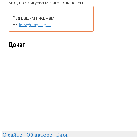
M:tG, но с фигурками и игровым полем.
Рад вашим письмам
на
lets@playmtg.ru
Донат
О сайте
|
Об авторе
|
Блог