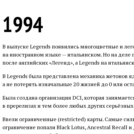
1994
В выпуске Legends появились многоцветные и лег
на иностранном языке — итальянском. Но на деле
после английских «Легенд», а Legends на итальян
В Legends была представлена механика жетонов яд
а не потерять изначальные 20 жизней до 0 или ост
Была создана организация DCI, которая занимаетс
в пререлизах и тем более любых других серьёзных 
Ввели ограниченные (restricted) карты. Самые си
ограничение попали Black Lotus, Ancestral Recall