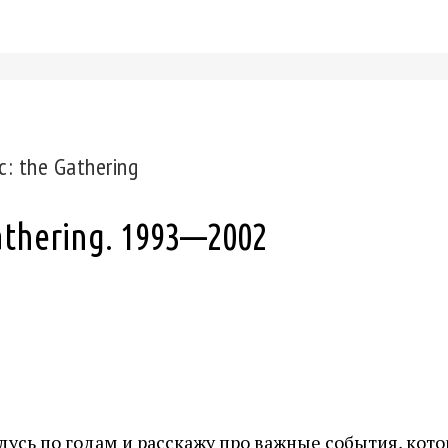
: the Gathering
athering. 1993—2002
дусь по годам и расскажу про важные события, кот