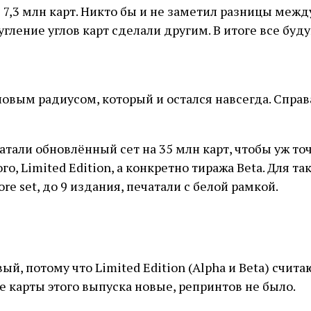
 7,3 млн карт. Никто бы и не заметил разницы между
угление углов карт сделали другим. В итоге все бу
новым радиусом, который и остался навсегда. Справа
чатали обновлённый сет на 35 млн карт, чтобы уж то
о, Limited Edition, а конкретно тиража Beta. Для 
re set, до 9 издания, печатали с белой рамкой.
вый, потому что Limited Edition (Alpha и Beta) счи
е карты этого выпуска новые, репринтов не было.