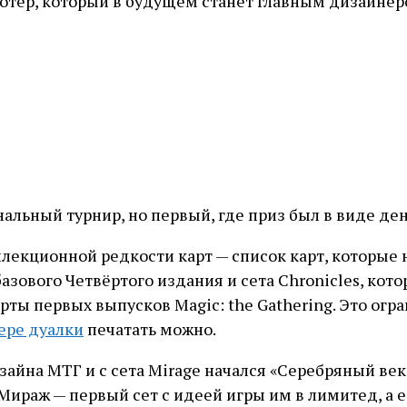
отер, который в будущем станет главным дизайнеро
ьный турнир, но первый, где приз был в виде дене
оллекционной редкости карт — список карт, которые
ового Четвёртого издания и сета Chronicles, кото
ты первых выпусков Magic: the Gathering. Это огр
ере дуалки
печатать можно.
зайна МТГ и с сета Mirage начался «Серебряный век
Мираж — первый сет с идеей игры им в лимитед, а ес