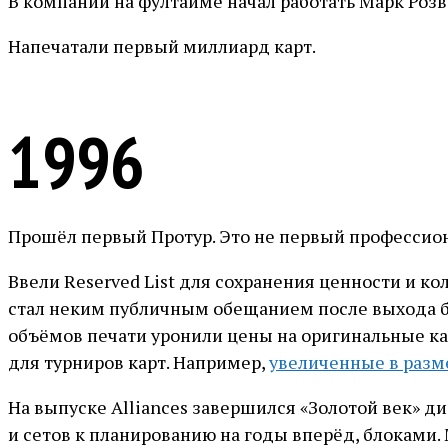
В компании на фултайме начал работать Марк Розв
Напечатали первый миллиард карт.
1996
Прошёл первый Протур. Это не первый профессионал
Ввели Reserved List для сохранения ценности и к
стал неким публичным обещанием после выхода баз
объёмов печати уронили цены на оригинальные кар
для турниров карт. Например,
увеличенные в разм
На выпуске Alliances завершился «Золотой век» ди
и сетов к планированию на годы вперёд, блоками. 