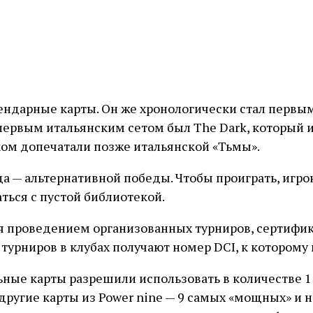
ендарные карты. Он же хронологически стал первы
 первым итальянским сетом был The Dark, который 
ском допечатали позже итальянской «Тьмы».
а — альтернативной победы. Чтобы проиграть, игрок
аться с пустой библиотекой.
я проведением организованных турниров, сертифика
турниров в клубах получают номер DCI, к которому 
льные карты разрешили использовать в количестве 
 и другие карты из Power nine — 9 самых «мощных» и