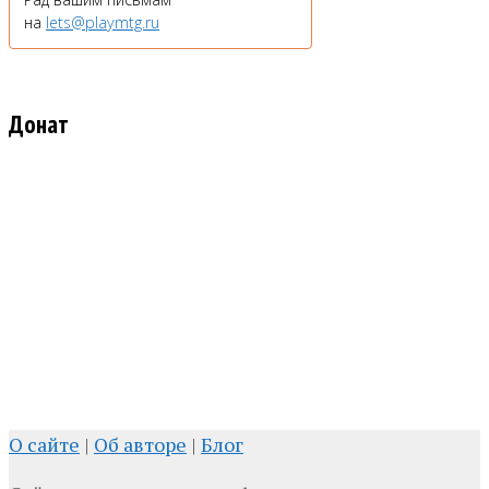
на
lets@playmtg.ru
Донат
О сайте
|
Об авторе
|
Блог