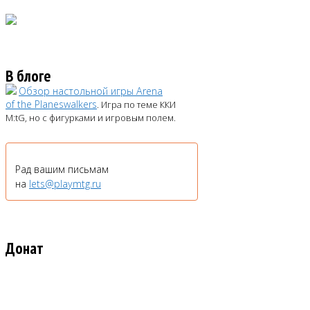
В блоге
Обзор настольной игры Arena
of the Planeswalkers
. Игра по теме ККИ
M:tG, но с фигурками и игровым полем.
Рад вашим письмам
на
lets@playmtg.ru
Донат