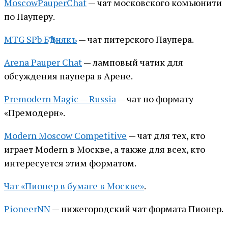
MoscowPauperChat
— чат московского комьюнити
по Пауперу.
MTG SPb БѢднякъ
— чат питерского Паупера.
Arena Pauper Chat
— ламповый чатик для
обсуждения паупера в Арене.
Premodern Magic — Russia
— чат по формату
«Премодерн».
Modern Moscow Competitive
— чат для тех, кто
играет Modern в Москве, а также для всех, кто
интересуется этим форматом.
Чат «Пионер в бумаге в Москве»
.
PioneerNN
— нижегородский чат формата Пионер.