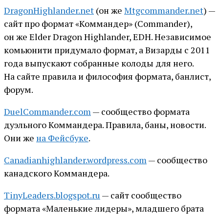
DragonHighlander.net
(он же
Mtgcommander.net
) —
сайт про формат «Коммандер» (Commander),
он же Elder Dragon Highlander, EDH. Независимое
комьюнити придумало формат, а Визарды с 2011
года выпускают собранные колоды для него.
На сайте правила и философия формата, банлист,
форум.
DuelCommander.com
— сообщество формата
дуэльного Коммандера. Правила, баны, новости.
Они же
на Фейсбуке
.
Canadianhighlander.wordpress.com
— сообщество
канадского Коммандера.
TinyLeaders.blogspot.ru
— сайт сообщество
формата «Маленькие лидеры», младшего брата