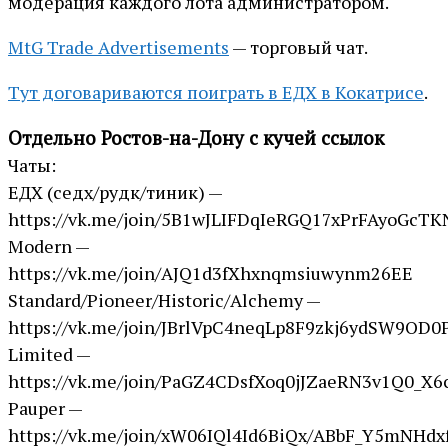
модерация каждого лота администратором.
MtG Trade Advertisements
— торговый чат.
Тут договариваются поиграть в ЕДХ в Кокатрисе
.
Отдельно Ростов-на-Дону с кучей ссылок
Чаты:
ЕДХ (седх/рудк/тиник) —
https://vk.me/join/5B1wJLIFDqIeRGQ17xPrFAyoGcT
Modern —
https://vk.me/join/AJQ1d3fXhxnqmsiuwynm26EE
Standard/Pioneer/Historic/Alchemy —
https://vk.me/join/JBrlVpC4neqLp8F9zkj6ydSW9OD
Limited —
https://vk.me/join/PaGZ4CDsfXoq0jJZaeRN3v1Q0_X6c
Pauper —
https://vk.me/join/xW06IQl4Id6BiQx/ABbF_Y5mNHd