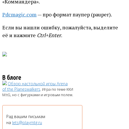
«Коммандера».
Pdcmagic.com
— про формат паупер (pauper).
Если вы нашли ошибку, пожалуйста, выделите
её и нажмите
Ctrl+Enter
.
В блоге
Обзор настольной игры Arena
of the Planeswalkers
. Игра по теме ККИ
M:tG, но с фигурками и игровым полем.
Рад вашим письмам
на
lets@playmtg.ru