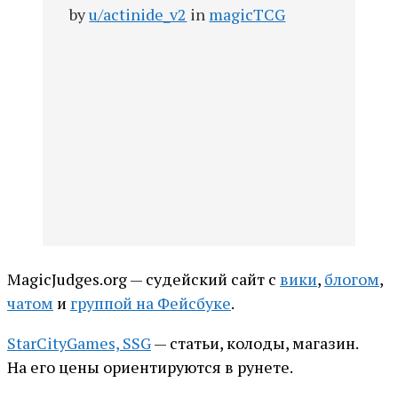
by
u/actinide_v2
in
magicTCG
MagicJudges.org — судейcкий сайт с
вики
,
блогом
,
чатом
и
группой на Фейсбуке
.
StarCityGames, SSG
— статьи, колоды, магазин.
На его цены ориентируются в рунете.