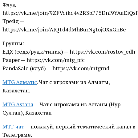
Флуд —
https://vk.me/join/9ZFVqikq4v2R3bP75DnI9YAuEiQsf
Трейд —
https://vk.me/join/AJQ1d4dMhBurNgtojOXxGnBe
Группы:
ЕДХ (седх/рудк/тиник) — https://vk.com/rostov_edh
Pauper — https://vk.com/mtg_pfc
PandaSale (клуб) — https://vk.com/mtgrnd
MTG Алматы
. Чат с игроками из Алматы,
Казахстан.
MTG Astana
— Чат с игроками из Астаны (Нур-
Султан), Казахстан
МТГ чат
— пожалуй, первый тематический канал в
Телеграме.