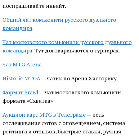
поспрашивайте инвайт.
Общий чат комьюнити русского дуэльного
командира
.
Чат московского комьюнити русского дуэльного
командира
. Тут договариваются о турнирах.
Чат MTG Arena
.
Historic MTGA
— чатик по Арена Хисторику.
Формат Brawl
— чат московского комьюнити
формата «Схватка»
Аукцион карт MTG в Телеграме
— есть
отслеживание лотов с оповещением, система
рейтинга и отзывов, быстрые ставки, ручная