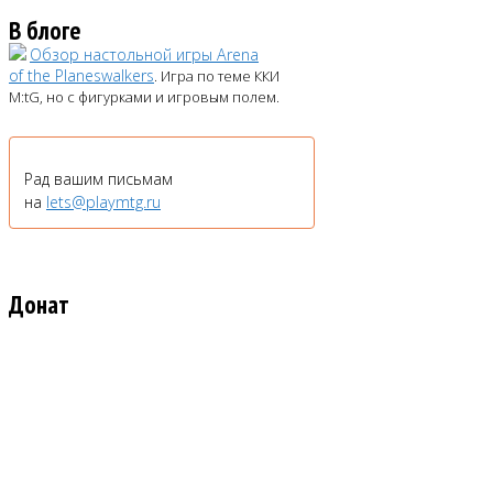
В блоге
Обзор настольной игры Arena
of the Planeswalkers
. Игра по теме ККИ
M:tG, но с фигурками и игровым полем.
Рад вашим письмам
на
lets@playmtg.ru
Донат