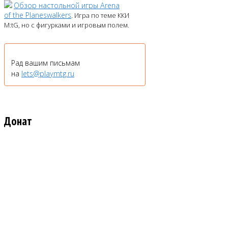
Обзор настольной игры Arena
of the Planeswalkers
. Игра по теме ККИ
M:tG, но с фигурками и игровым полем.
Рад вашим письмам
на
lets@playmtg.ru
Донат