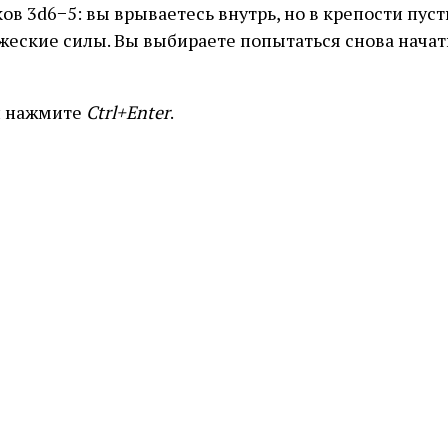
ов 3d6−5: вы врываетесь внутрь, но в крепости пус
жеские силы. Вы выбираете попытаться снова начат
и нажмите
Ctrl+Enter
.