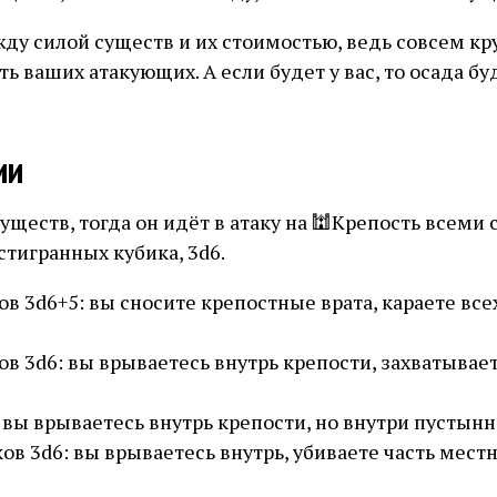
ду силой существ и их стоимостью, ведь совсем к
ть ваших атакующих. А если будет у вас, то осада б
ии
существ, тогда он идёт в атаку на 🕍Крепость всем
стигранных кубика, 3d6.
ов 3d6+5: вы сносите крепостные врата, караете все
ов 3d6: вы врываетесь внутрь крепости, захватывает
 вы врываетесь внутрь крепости, но внутри пустынн
ов 3d6: вы врываетесь внутрь, убиваете часть мест