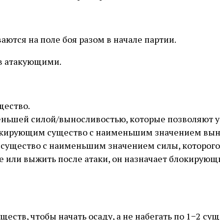
ются на поле боя разом в начале партии.
тв атакующими.
щество.
ньшей силой/выносливостью, которые позволяют уб
блокирующим существо с наименьшим значением вын
м существо с наименьшим значением силы, которого
ее или выжить после атаки, он назначает блокирующ
ществ, чтобы начать осаду, а не набегать по 1−2 су