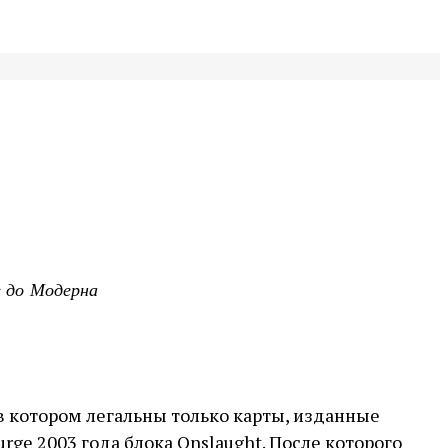
в до Модерна
 в котором легальны только карты, изданные
ge 2003 года блока Onslaught. После которого