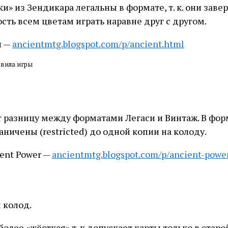
ки» из Зендикара легальны в формате, т. к. они зав
сть всем цветам играть наравне друг с другом.
и —
ancientmtg.blogspot.com/p/ancient.html
авила игры
 разницу между форматами Легаси и Винтаж. В форма
ничены (restricted) до одной копии на колоду.
ent Power —
ancientmtg.blogspot.com/p/ancient-powe
 колод.
олее «жёсткая» т. к допускает карты только в старо