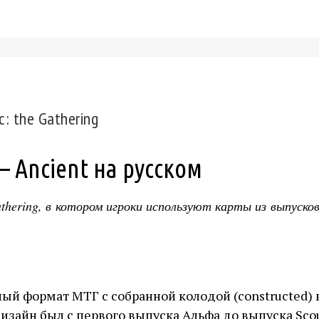
: the Gathering
 Ancient на русском
thering, в котором игроки используют карты из выпуско
ьный формат МТГ с собранной колодой (constructed)
зайн был с первого выпуска Альфа до выпуска Scour