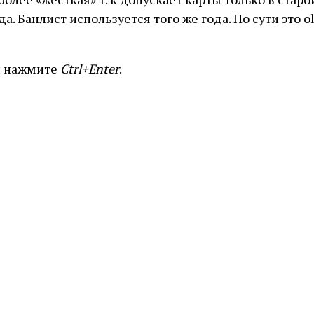
ода. Банлист используется того же года. По сути это
и нажмите
Ctrl+Enter
.