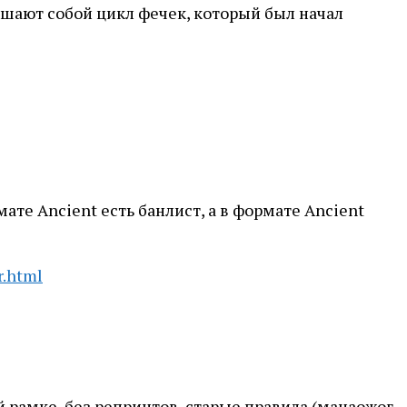
ершают собой цикл фечек, который был начал
те Ancient есть банлист, а в формате Ancient
r.html
й рамке, без репринтов, старые правила (манаожог,