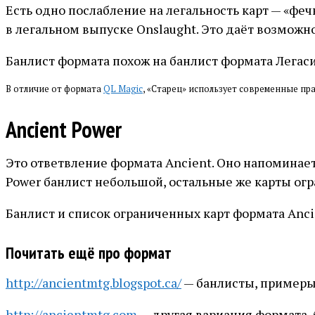
Есть одно послабление на легальность карт — «феч
в легальном выпуске Onslaught. Это даёт возможно
Банлист формата похож на банлист формата Легас
В отличие от формата
QL Magic
, «Старец» использует современные пр
Ancient Power
Это ответвление формата Ancient. Оно напоминает
Power банлист небольшой, остальные же карты огра
Банлист и список ограниченных карт формата Anci
Почитать ещё про формат
http://ancientmtg.blogspot.ca/
— банлисты, примеры
http://ancientmtg.com
— другая вариация формата, б