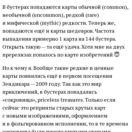
В бустерах попадаются карты обычной (common),
необычной (uncommon), редкой (rare)
и мифической (mythic) редкости. Теперь же,
попадаются ещё и карты шедевров. Частота
выпадения примерно 1 карта на 144 бустера.
Открыть такую — та ещё удача. Хотя мне на двух
пререлизах попалось по карте изобретений 😇
Но к чему я. Вообще такие редкие и ценные
карты появились ещё в первом посещении
Зендикара — 2009 году. Так как это мир
приключений, в бустерах попадались
«сокровища», priceless treasures. Только если
сейчас это репринты старых крутых карт
с новыми изображениями, оформлением
и в фольгированном исполнении, то в те времена
сокровища были просто крутыми старыми