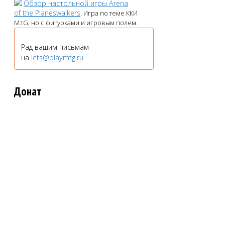
Обзор настольной игры Arena
of the Planeswalkers
. Игра по теме ККИ
M:tG, но с фигурками и игровым полем.
Рад вашим письмам
на
lets@playmtg.ru
Донат