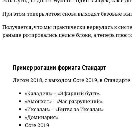
сколь угодно долго. Нужно — один выпуск, как с Д
При этом теперь летом снова выходят базовые выпу
Получается, что мы практически вернулись к систе
раньше ротировались целые блоки, а теперь просто
Пример ротации формата Стандарт
Летом 2018, с выходом Core 2019, в Стандарте 
«Каладеш» + «Эфирный бунт».
«Амонхет» + «Час разрушений».
«Иксалан» + «Битва за Иксалан»
«Доминария»
Core 2019