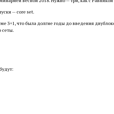
оминарией весной 2018. Нужно — три, как с Равникой
ски — core set.
ме 3+1, что была долгие годы до введения двублоко
 сеты.
будут: