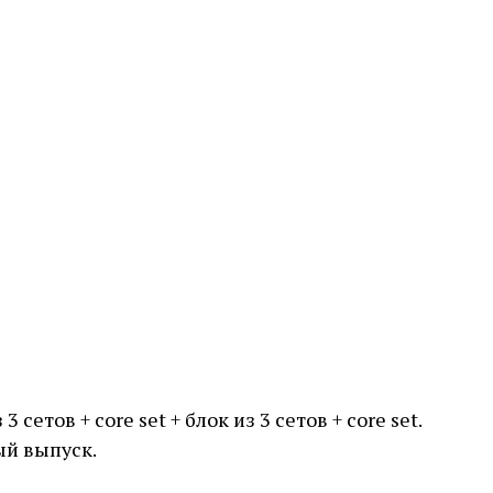
етов + core set + блок из 3 сетов + core set.
ый выпуск.