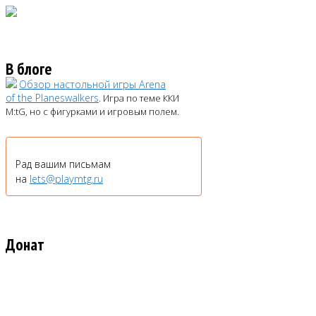
В блоге
Обзор настольной игры Arena
of the Planeswalkers
. Игра по теме ККИ
M:tG, но с фигурками и игровым полем.
Рад вашим письмам
на
lets@playmtg.ru
Донат