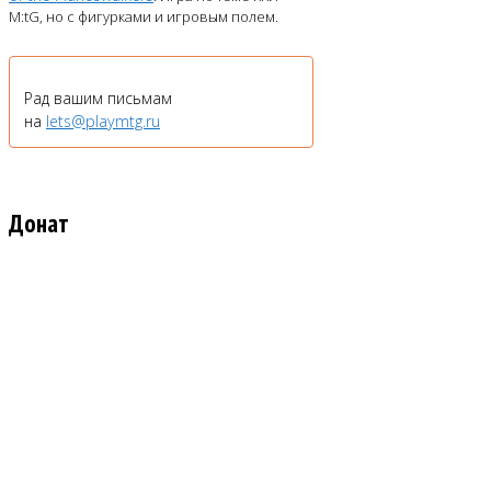
M:tG, но с фигурками и игровым полем.
Рад вашим письмам
на
lets@playmtg.ru
Донат