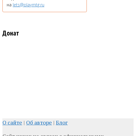
на
lets@playmtg.ru
Донат
О сайте
|
Об авторе
|
Блог
Сайт никак не связан с официальными