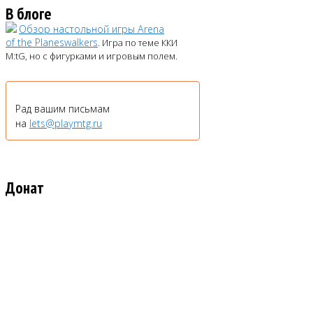
В блоге
Обзор настольной игры Arena
of the Planeswalkers
. Игра по теме ККИ
M:tG, но с фигурками и игровым полем.
Рад вашим письмам
на
lets@playmtg.ru
Донат