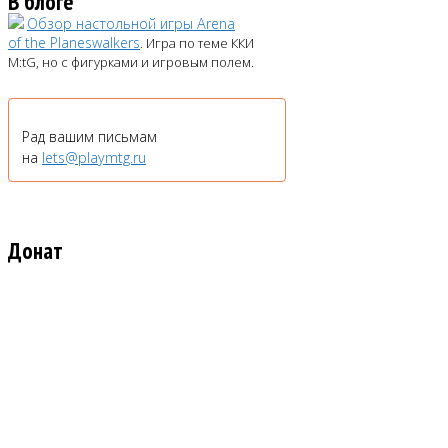
В блоге
Обзор настольной игры Arena
of the Planeswalkers
. Игра по теме ККИ
M:tG, но с фигурками и игровым полем.
Рад вашим письмам
на
lets@playmtg.ru
Донат