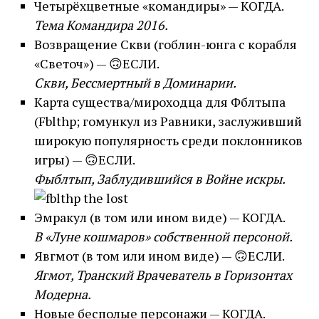
Четырёхцветные «командиры» — КОГДА.
Тема Командира 2016.
Возвращение Скви (гоблин-юнга с корабля
«Светоч») — 🙃ЕСЛИ.
Скви, Бессмертный в Доминарии.
Карта существа/мироходца для Фблтыпа
(Fblthp; гомункул из Равники, заслуживший
широкую популярность среди поклонников
игры) — 🙃ЕСЛИ.
Фыблтып, Заблудившийся в Войне искры.
Эмракул (в том или ином виде) — КОГДА.
В «Луне кошмаров» собственной персоной.
Явгмот (в том или ином виде) — 🙃ЕСЛИ.
Ягмот, Транский Врачеватель в Горизонтах
Модерна.
Новые бесполые персонажи — КОГДА.