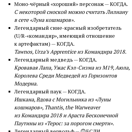
Моно-чёрный «хороший» персонаж — КОГДА.
С некоторой сноской можно считать Лилиану
в сете «Луна кошмаров».
Легендарный сине-красный изобретатель
(U/R-«командир», имеющий отношение
к артефактам) — КОГДА.
Tawnos, Urza’s Apprentice из Командира 2018.
Легендарный медведь — КОГДА.
Кровавая Лапа, Ужас Кэл-Сизма из М19, Аюла,
Королева Среди Медведей из Горизонтов
Модерна.
Легендарный паук — КОГДА.
Ишкана, Вдова с Могильника из «Луны
кошмаров», Thantis, the Warweaver
из Командира 2018 и Араста Бесконечной
Паутины из «Терос: за порогом смерти».
Легендарный вервольф — 🙃ЕСЛИ.