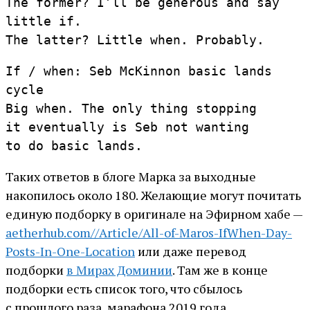
The former? I’ll be generous and say
little if.
The latter? Little when. Probably.
If / when: Seb McKinnon basic lands
cycle
Big when. The only thing stopping
it eventually is Seb not wanting
to do basic lands.
Таких ответов в блоге Марка за выходные
накопилось около 180. Желающие могут почитать
единую подборку в оригинале на Эфирном хабе —
aetherhub.com//Article/All-of-Maros-IfWhen-Day-
Posts-In-One-Location
или даже перевод
подборки
в Мирах Доминии
. Там же в конце
подборки есть список того, что сбылось
с прошлого раза, марафона 2019 года.