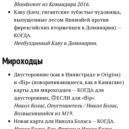
Bloodsower из Командира 2016.
Каву (kavu; гигантские зубастые чудовища,
выпущенные лесом Явимайей против
фирексийских вторженцев в Доминарии) —
КОГДА.
Необузданный Каву в Доминарии.
Мироходцы
Двусторонние (как в Иннистраде и Origins)
и «flip» (поворачивающиеся, как в Камигаве)
карты для мироходцев — КОГДА для
двусторонних, 🙃ЕСЛИ для «flip».
Никол Болас, Опустошитель / Никол Болас,
Возвысившийся из М19.
Новая карта для Никола Боласа — КОГДА.
Никол Болас, Бог-Фараон и Никол Болас,