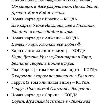
Обманщик в Часе разрушения, Никол Болас,
Дракон-Бог в Войне искры.
Новая карта для Враски — КОГДА.
Две карты блоке Иксалана, две в Гильдиях
Равники и одна в Войне искры.
Новая карта для Аджани — КОГДА.
Целых 7 карт. Котиков все любят
🦁
Карн (в том или ином виде) — КОГДА.
Карн, Детище Урзы в Доминарии и Карн,
Великий Творец в Войне искры.
Раль Зарек (в том или ином виде) — КОГДА.
3 карты во втором возращении в Равнику.
Гаррук (в том или ином виде) — КОГДА.
Гаррук, Проклятый Охотник в Элдраине.
Новая карта для Сорина — КОГДА.
Сорин, Мрачный Мститель в «Тенях над