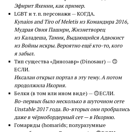
Эфирит Яхенни, как пример.
LGBT
и т. п.
персонажи — КОГДА.
Kynaios and Tiro of Meletis из Командира 2016,
Мудрая Овия Пашири, Жизнетворец
из Каладеша, Тамик, Выдающийся Адвокист
из Войны искры. Вероятно ещё кто-то, кого
я забыл.
Тип существа «Динозавр» (Dinosaur) — 🙃
ЕСЛИ.
Иксалан открыл портал в эту тему. А потом
продолжила Икория.
Белки (в том или ином виде) — 🙃ЕСЛИ.
Во-первых было несколько в шуточном сете
Unstable 2017 года. Во-вторых они пробрались
даже в чёрнобордерный сет — в Икорию.
Гомариды (homarids; полуразумные