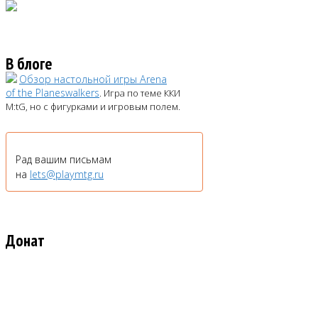
В блоге
Обзор настольной игры Arena
of the Planeswalkers
. Игра по теме ККИ
M:tG, но с фигурками и игровым полем.
Рад вашим письмам
на
lets@playmtg.ru
Донат