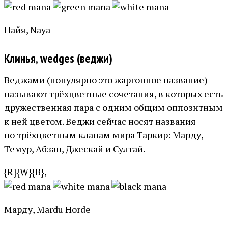
Найя, Naya
Клинья, wedges (веджи)
Веджами (популярно это жаргонное название)
называют трёхцветные сочетания, в которых есть
дружественная пара с одним общим оппозитным
к ней цветом. Веджи сейчас носят названия
по трёхцветным кланам мира Таркир: Марду,
Темур, Абзан, Джескай и Султай.
{R}{W}{B},
Марду, Mardu Horde