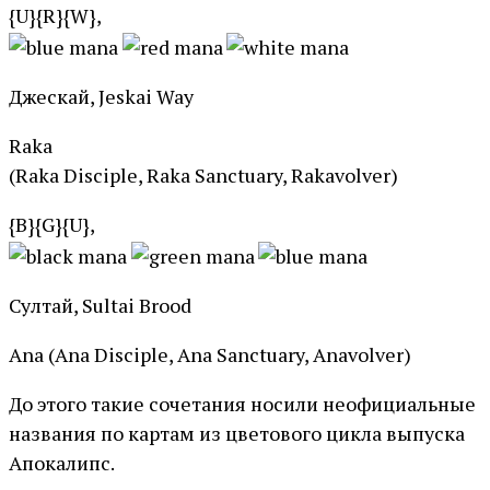
{U}{R}{W},
Джескай, Jeskai Way
Raka
(Raka Disciple, Raka Sanctuary, Rakavolver)
{B}{G}{U},
Султай, Sultai Brood
Ana (Ana Disciple, Ana Sanctuary, Anavolver)
До этого такие сочетания носили неофициальные
названия по картам из цветового цикла выпуска
Апокалипс.