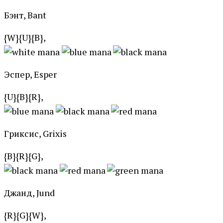
Бэнт, Bant
{W}{U}{B},
Эспер, Esper
{U}{B}{R},
Гриксис, Grixis
{B}{R}{G},
Джанд, Jund
{R}{G}{W},