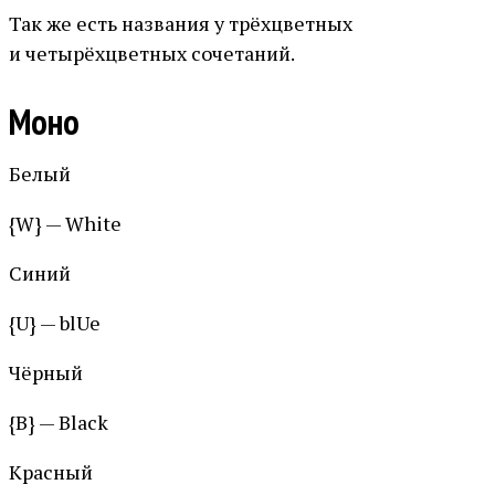
Так же есть названия у трёхцветных
и четырёхцветных сочетаний.
Моно
Белый
{W} — White
Синий
{U} — blUe
Чёрный
{B} — Black
Красный