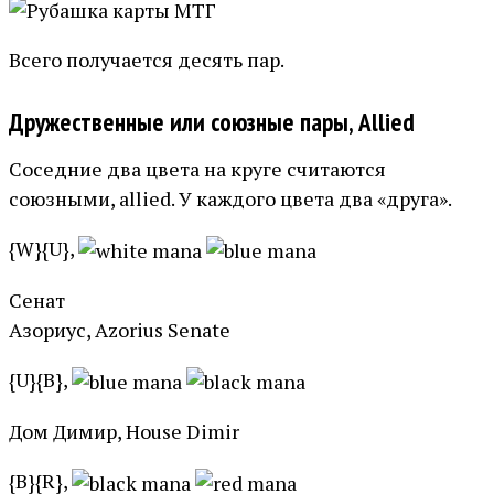
Всего получается десять пар.
Дружественные или союзные пары, Allied
Соседние два цвета на круге считаются
союзными, allied. У каждого цвета два «друга».
{W}{U},
Сенат
Азориус, Azorius Senate
{U}{B},
Дом Димир, House Dimir
{B}{R},