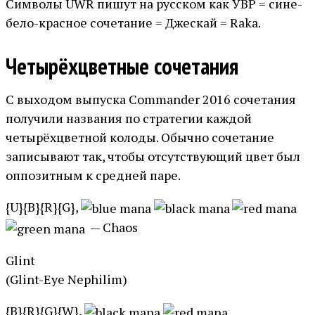
Символы UWR пишут на русском как УВР = сине-
бело-красное сочетание = Джескай = Raka.
Четырёхцветные сочетания
С выходом выпуска Commander 2016 сочетания
получили названия по стратегии каждой
четырёхцветной колоды. Обычно сочетание
записывают так, чтобы отсутствующий цвет был
оппозитным к средней паре.
{U}{B}{R}{G},
— Chaos
Glint
(Glint-Eye Nephilim)
{B}{R}{G}{W},