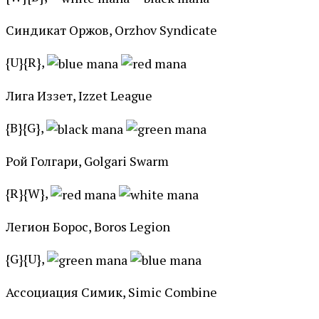
Синдикат Оржов, Orzhov Syndicate
{U}{R},
Лига Иззет, Izzet League
{B}{G},
Рой Голгари, Golgari Swarm
{R}{W},
Легион Борос, Boros Legion
{G}{U},
Ассоциация Симик, Simic Combine