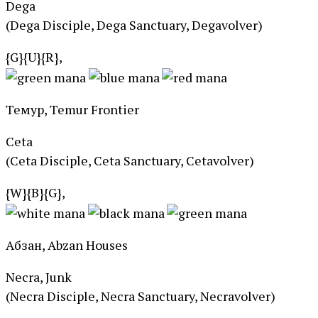
Dega
(Dega Disciple, Dega Sanctuary, Degavolver)
{G}{U}{R},
Темур, Temur Frontier
Ceta
(Ceta Disciple, Ceta Sanctuary, Cetavolver)
{W}{B}{G},
Абзан, Abzan Houses
Necra, Junk
(Necra Disciple, Necra Sanctuary, Necravolver)