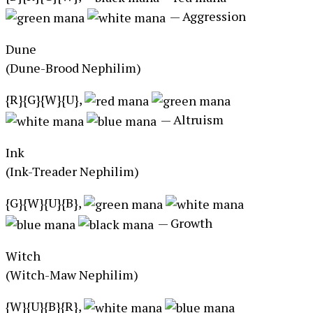
— Aggression
Dune
(Dune-Brood Nephilim)
{R}{G}{W}{U},
— Altruism
Ink
(Ink-Treader Nephilim)
{G}{W}{U}{B},
— Growth
Witch
(Witch-Maw Nephilim)
{W}{U}{B}{R},