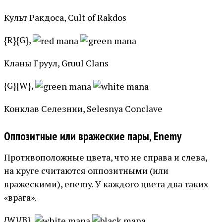
Культ Ракдоса, Cult of Rakdos
{R}{G},
Кланы Груул, Gruul Clans
{G}{W},
Конклав Селезнии, Selesnya Conclave
Оппозитные или вражеские пары, Enemy
Противоположные цвета, что не справа и слева,
на круге считаются оппозитными (или
вражескими), enemy. У каждого цвета два таких
«врага».
{W}{B},