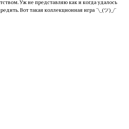
тством. Уж не представляю как и когда удалось
едить. Вот такая коллекционная игра ¯\_(ツ)_/¯