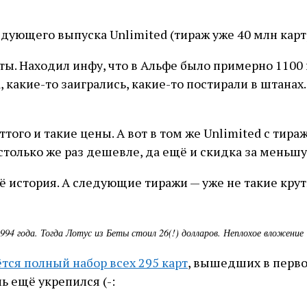
едующего выпуска Unlimited (тираж уже 40 млн кар
ы. Находил инфу, что в Альфе было примерно 1100 к
, какие-то заигрались, какие-то постирали в штанах.
того и такие цены. А вот в том же Unlimited с тира
 столько же раз дешевле, да ещё и скидка за меньш
её история. А следующие тиражи — уже не такие крут
4 года. Тогда Лотус из Беты стоил 26(!) долларов. Неплохое вложение
тся полный набор всех 295 карт
, вышедших в первом
ль ещё укрепился (-: