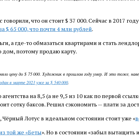
 говорили, что он стоит $ 37 000. Сейчас в 2017 год
за $ 65 000, что почти 4 млн рублей
.
ьги, а где-то обмазаться квартирами и стать лендл
 дом, поэтому продаю карту.
ло цену до $ 75 000. Художник в прошлом году умер. И это тоже, наве
одан в марте 2023 уже за $ 540 000
.
агентства на 8,5 (а не 9,5 из 10 как по первой ссы
тоит сотку баксов. Решил сэкономить — плати за дост
 Чёрный Лотус в идеальном состоянии стоит уже «
в
 из той же «Беты
». Но в состоянии «забыл вытащить 