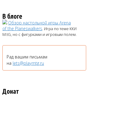
В блоге
Обзор настольной игры Arena
of the Planeswalkers
. Игра по теме ККИ
M:tG, но с фигурками и игровым полем.
Рад вашим письмам
на
lets@playmtg.ru
Донат