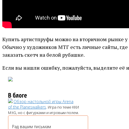
Купить артистпруфы можно на вторичном рынке у к
Обычно у художников МТГ есть личные сайты, где 
заказать скетч на белой рубашке.
Если вы нашли ошибку, пожалуйста, выделите её 
В блоге
Обзор настольной игры Arena
of the Planeswalkers
. Игра по теме ККИ
M:tG, но с фигурками и игровым полем.
Рад вашим письмам