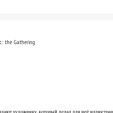
: the Gathering
сылают художнику, который делал для неё иллюстрац