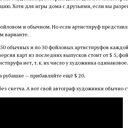
кцию. Хотя для игры дома с друзьями, если вы разр
ойловом и обычном. Но если артистпруф представля
м варианте.
 50 обычных и по 30 фойловых артистпруфов каждо
рсия карт из последних выпусков стоит от $ 5, фой
стпруфа нет, т. к. их число у художника одинаковое.
а рубашке — прибавляйте ещё $ 20.
без скетча. А вот свой автограф художники обычно 