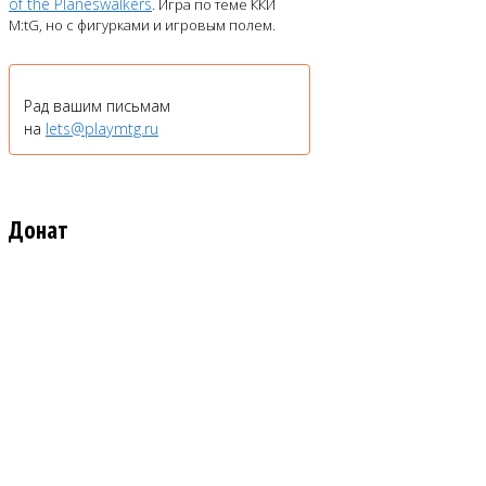
of the Planeswalkers
. Игра по теме ККИ
M:tG, но с фигурками и игровым полем.
Рад вашим письмам
на
lets@playmtg.ru
Донат