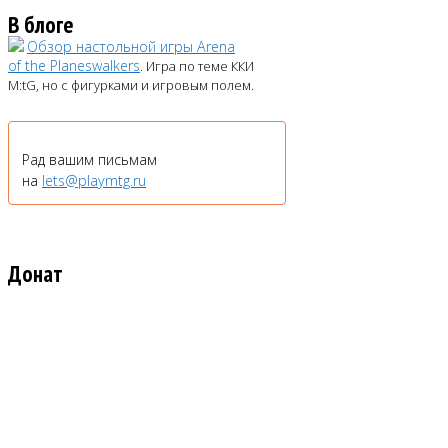
В блоге
Обзор настольной игры Arena
of the Planeswalkers
. Игра по теме ККИ
M:tG, но с фигурками и игровым полем.
Рад вашим письмам
на
lets@playmtg.ru
Донат