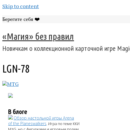
Skip to content
Берегите себя ❤️
«Магия» без правил
Новичкам о коллекционной карточной игре Magic
LGN-78
В блоге
Обзор настольной игры Arena
of the Planeswalkers
. Игра по теме ККИ
M:tG, но с фигурками и игровым полем.