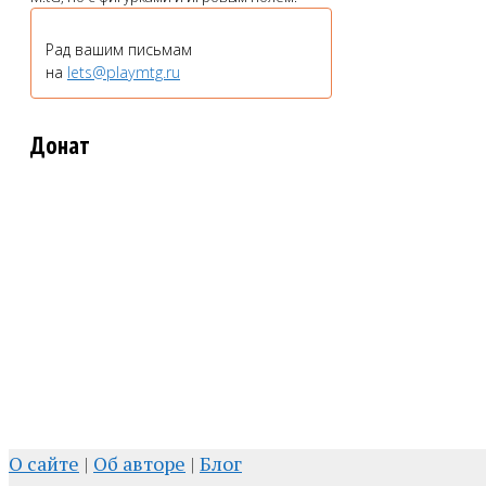
Рад вашим письмам
на
lets@playmtg.ru
Донат
О сайте
|
Об авторе
|
Блог