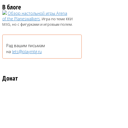
В блоге
Обзор настольной игры Arena
of the Planeswalkers
. Игра по теме ККИ
M:tG, но с фигурками и игровым полем.
Рад вашим письмам
на
lets@playmtg.ru
Донат