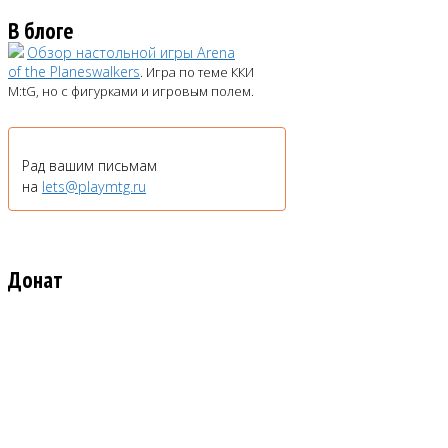
В блоге
Обзор настольной игры Arena
of the Planeswalkers
. Игра по теме ККИ
M:tG, но с фигурками и игровым полем.
Рад вашим письмам
на
lets@playmtg.ru
Донат