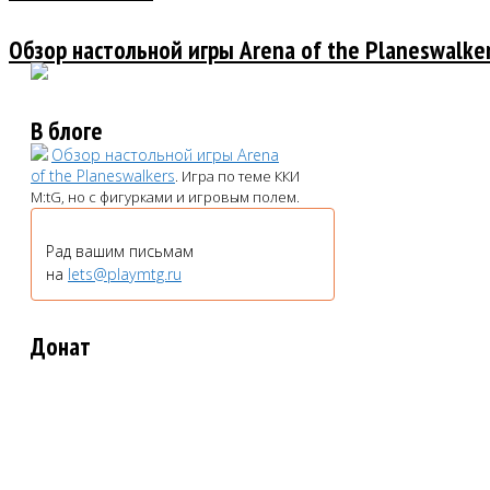
Обзор настольной игры Arena of the Planeswalke
В блоге
Обзор настольной игры Arena
of the Planeswalkers
. Игра по теме ККИ
M:tG, но с фигурками и игровым полем.
Рад вашим письмам
на
lets@playmtg.ru
Донат