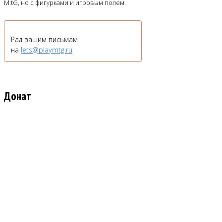
M:tG, но с фигурками и игровым полем.
Рад вашим письмам
на
lets@playmtg.ru
Донат